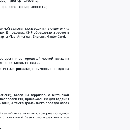
ора) – (номер телефона).
ператора) – (номер абонента).
ранной валюты производится в отделениях
нах. В пределах КНР обращение и расчет в
ты Visa, American Express, Master Card.
ое время и за городской чертой тариф на
я дополнительная плата.
 обычными
рикшами
, стоимость проезда на
ремени), въезд на территорию Китайской
 паспортов РФ, приезжающие для ведения
итами, а также транзитного проезда через
 сентября на типы виз, которые попадают
н с политикой безвизового режима и все
.