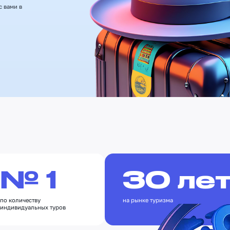
с вами в
№ 1
30 ле
по количеству
на рынке туризма
индивидуальных туров