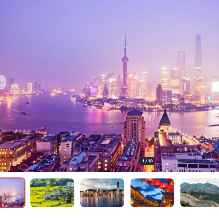
1
/
10