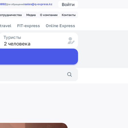
Войти
 3892
sales@q-express.kz
Для обращений
сотрудничества
Медиа
О компании
Контакты
travel
FIT-express
Online Express
Туристы