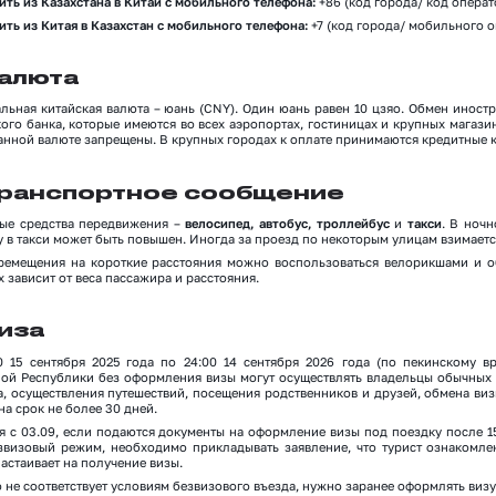
ить из Казахстана в Китай с мобильного телефона:
+86 (код города/ код операт
ить из Китая в Казахстан с мобильного телефона:
+7 (код города/ мобильного о
алюта
льная китайская валюта – юань (CNY). Один юань равен 10 цзяо. Обмен иност
кого банка, которые имеются во всех аэропортах, гостиницах и крупных магази
нной валюте запрещены. В крупных городах к оплате принимаются кредитные кар
ранспортное сообщение
ые средства передвижения –
велосипед, автобус, троллейбус
и
такси
. В ночн
у в такси может быть повышен. Иногда за проезд по некоторым улицам взимаетс
ремещения на короткие расстояния можно воспользоваться велорикшами и
 зависит от веса пассажира и расстояния.
иза
0 15 сентября 2025 года по 24:00 14 сентября 2026 года (по пекинскому в
ой Республики без оформления визы могут осуществлять владельцы обычных
а, осуществления путешествий, посещения родственников и друзей, обмена виз
на срок не более 30 дней.
я с 03.09, если подаются документы на оформление визы под поездку после 15
звизовый режим, необходимо прикладывать заявление, что турист ознакомле
астаивает на получение визы.
о не соответствует условиям безвизового въезда, нужно заранее оформлять визу