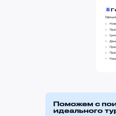
Г
Официа
Новы
Праз
Цинм
День
Праз
Праз
Наци
Поможем с по
идеального ту