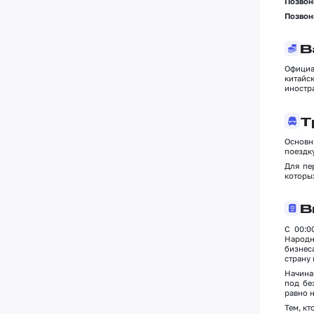
Позвон
Позвон
В
Официа
китайс
иностра
Т
Основн
поездк
Для пе
которых
В
С 00:0
Народн
бизнес
страну 
Начина
под бе
равно н
Тем, кт