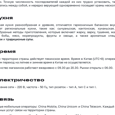
м. Точную численность последователей каждой из них трудно установить, та
елись между собой, и нередко верующий одновременно посещает храмы нескол
ухня
кая кухня разнообразная и древняя, отличается гармоничным балансом вку
ет региональные кухни, такие как: сычуаньская, кантонская, хунаньска
бразные методы приготовления, которые включают жарку, варку, тушение, жа
 бобы, мясо, морепродукты, фрукты и овощи, а также ароматные спе
ки
и
традиционые супы
.
ремя
 территории страны действует пекинское время. Время в Китае (UTC+8) опережа
м переход на летнее и зимнее время в Китае не осуществляется.
ство магазинов работают ежедневно с 09.30 до 20.30. Рынки открыты с 06.00.
лектричество
ние сети – 220 В, частота – 50 Гц, тип розеток – тип A, тип C и тип I.
вязь
ые мобильные операторы: China Mobile, China Unicom и China Telecom. Каждый
ных услуг связи на территории страны.