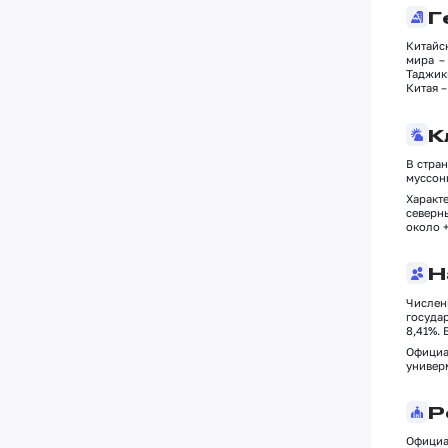
Г
Китайс
мира –
Таджик
Китая –
К
В стран
муссон
Характ
северны
около +
Н
Числен
госуда
8,41%. 
Официа
универм
Р
Официа