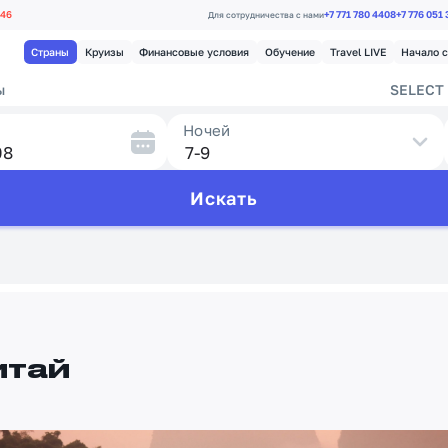
.46
+7 771 780 4408
+7 776 051
Для сотрудничества с нами
Страны
Круизы
Финансовые условия
Обучение
Travel LIVE
Начало 
ы
SELECT 
Ночей
Искать
итай