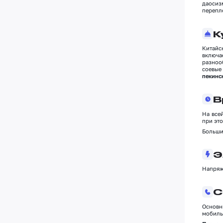
даосиз
перепл
К
Китайс
включа
разноо
соевые
пекинс
В
На всей
при это
Большин
Э
Напряже
С
Основн
мобиль