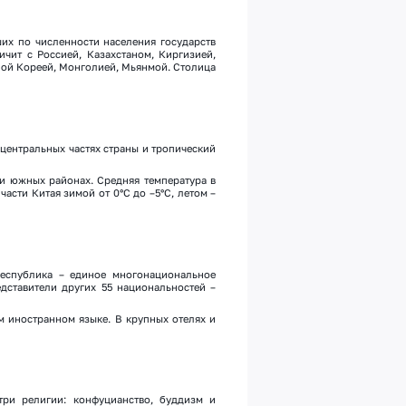
их по численности населения государств
ичит с Россией, Казахстаном, Киргизией,
ной Кореей, Монголией, Мьянмой. Столица
 центральных частях страны и тропический
 и южных районах. Средняя температура в
части Китая зимой от 0°С до –5°С, летом –
Республика – единое многонациональное
едставители других 55 национальностей –
м иностранном языке. В крупных отелях и
три религии: конфуцианство, буддизм и