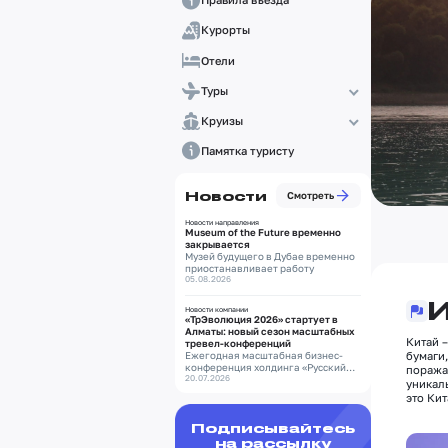
Курорты
Отели
Туры
Круизы
Памятка туристу
Новости
Смотреть
Новости направления
Museum of the Future временно
закрывается
Музей будущего в Дубае временно
приостанавливает работу
05.08.2026
И
Новости компании
«ТрЭволюция 2026» стартует в
Алматы: новый сезон масштабных
Китай 
тревел-конференций
Ежегодная масштабная бизнес-
бумаги,
конференция холдинга «Русский
поража
Экспресс»
20.07.2026
уникал
это Ки
Подписывайтесь
на рассылку