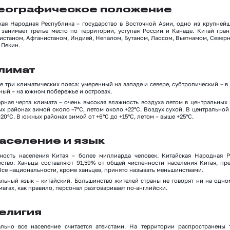
еографическое положение
кая Народная Республика – государство в Восточной Азии, одно из крупнейш
 занимает третье место по территории, уступая России и Канаде. Китай гран
истаном, Афганистаном, Индией, Непалом, Бутаном, Лаосом, Вьетнамом, Север
 Пекин.
лимат
е три климатических пояса: умеренный на западе и севере, субтропический – в
ный – на южном побережье и островах.
ерная черта климата – очень высокая влажность воздуха летом в центральных
х районах зимой около –7°С, летом около +22°С. Воздух сухой. В центральной 
20°С. В южных районах зимой от +6°С до +15°С, летом – выше +25°С.
аселение и язык
ность населения Китая – более миллиарда человек. Китайская Народная 
рство. Ханьцы составляют 91,59% от общей численности населения Китая, пр
Все национальности, кроме ханьцев, принято называть меньшинствами.
льный язык – китайский. Большинство жителей страны не говорят ни на одно
агах, как правило, персонал разговаривает по-английски.
елигия
льно все население считается атеистами. На территории распространены 