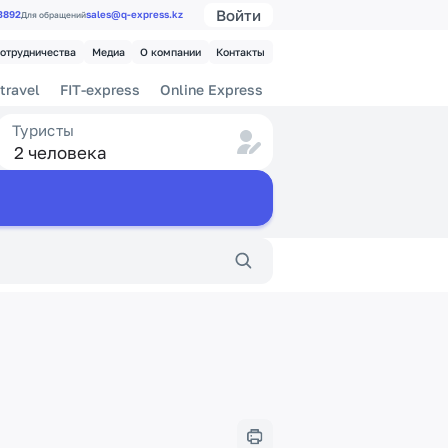
Войти
 3892
sales@q-express.kz
Для обращений
сотрудничества
Медиа
О компании
Контакты
travel
FIT-express
Online Express
Туристы