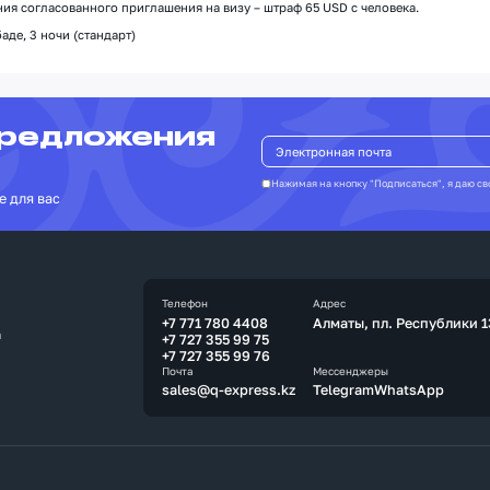
ия согласованного приглашения на визу – штраф 65 USD с человека.
аде, 3 ночи (стандарт)
предложения
Нажимая на кнопку "Подписаться", я даю св
е для вас
Телефон
Адрес
+7 771 780 4408
Алматы, пл. Республики 1
а
+7 727 355 99 75
+7 727 355 99 76
Почта
Мессенджеры
sales@q-express.kz
Telegram
WhatsApp