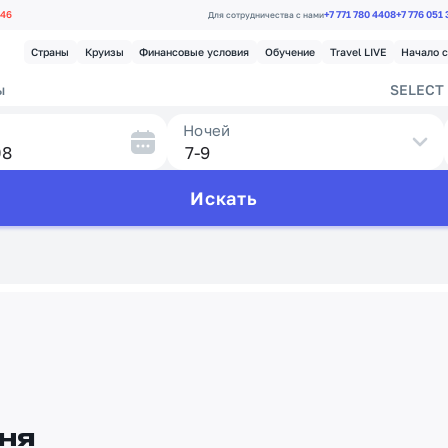
.46
+7 771 780 4408
+7 776 051
Для сотрудничества с нами
Страны
Круизы
Финансовые условия
Обучение
Travel LIVE
Начало 
ы
SELECT 
Ночей
Искать
ня