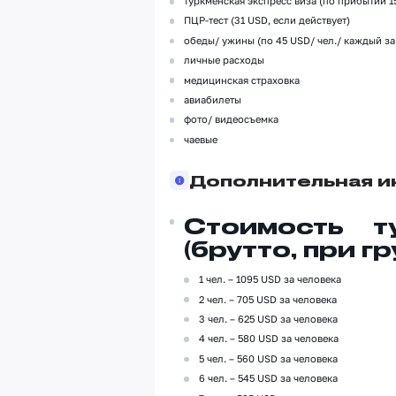
туркменская экспресс виза (по прибытии 1
ПЦР-тест (31 USD, если действует)
обеды/ ужины (по 45 USD/ чел./ каждый за
личные расходы
медицинская страховка
авиабилеты
фото/ видеосъемка
чаевые
Дополнительная 
Стоимость т
(брутто, при гр
1 чел. – 1095 USD за человека
2 чел. – 705 USD за человека
3 чел. – 625 USD за человека
4 чел. – 580 USD за человека
5 чел. – 560 USD за человека
6 чел. – 545 USD за человека