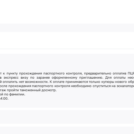
 к пункту прохождения паспортного контроля, предварительно оплатив ПЦР
в экспресс визу
по заранее оформленному приглашению. Для оплаты нео
й оплатить нет возможности. К оплате принимаются только купюры нового обр
После прохождения паспортного контроля необходимо спуститься на эскалатор
агаж пройти таможенный досмотр.
кой по фамилии.
4:00.
чественный мемориал «Халк Хакыдасы»
– грандиозный комплекс из белого 