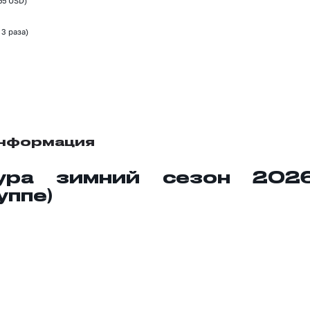
55 USD)
 3 раза)
информация
ура зимний сезон 2026
уппе)