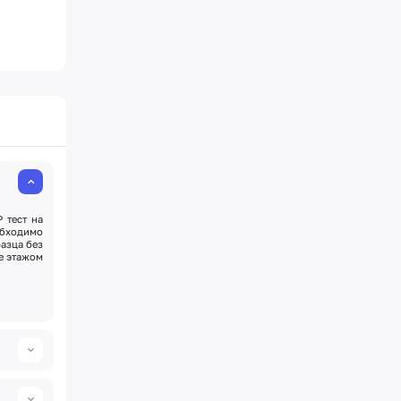
 тест на
бходимо
азца без
е этажом
мрамора,