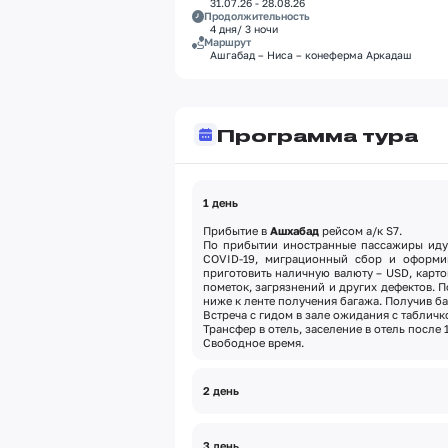
31.07.26 - 28.08.26
Продолжительность
4 дня/ 3 ночи
Маршрут
Ашгабад – Ниса – конеферма Аркадаш
Программа тура
1 день
Прибытие в
Ашхабад
рейсом а/к S7.
По прибытии иностранные пассажиры идут
COVID-19, миграционный сбор и
оформи
приготовить наличную валюту – USD, карто
пометок, загрязнений и других дефектов. 
ниже к ленте получения багажа. Получив б
Встреча с гидом в зале ожидания с таблич
Трансфер в отель, заселение в отель после 1
Свободное время.
2 день
Экскурсия по Ашхабаду
Завтрак в отеле (07:00–10:00).
3 день
Экскурсионная программа включает
вели