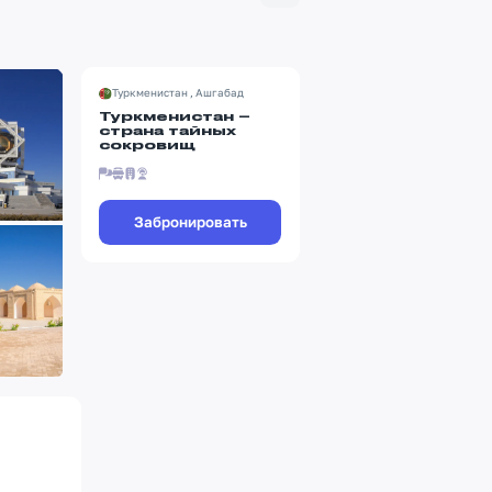
Туркменистан , Ашгабад
Туркменистан –
страна тайных
сокровищ
Забронировать