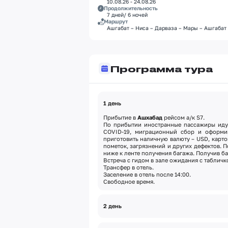
10.08.26 - 24.08.26
Продолжительность
7 дней/ 6 ночей
Маршрут
Ашгабат – Ниса – Дарваза – Мары – Ашгабат
Программа тура
1 день
Прибытие в
Ашхабад
рейсом а/к S7.
По прибытии иностранные пассажиры идут
COVID-19, миграционный сбор и
оформи
приготовить наличную валюту – USD, карто
пометок, загрязнений и других дефектов. 
ниже к ленте получения багажа. Получив б
Встреча с гидом в зале ожидания с таблич
Трансфер в отель.
Заселение в отель после 14:00.
Свободное время.
2 день
Ниса, конеферма и Ашхабад
Завтрак в отеле (07:00–10:00).