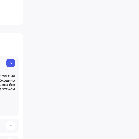
 тест на
бходимо
азца без
е этажом