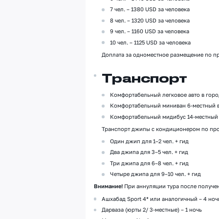
7 чел. – 1380 USD за человека
8 чел. – 1320 USD за человека
9 чел. – 1160 USD за человека
10 чел. – 1125 USD за человека
Доплата за одноместное размещение по пр
Транспорт
Комфортабельный легковое авто в город
Комфортабельный миниван 6-местный в 
Комфортабельный мидибус 14-местный в
Транспорт джипы с кондиционером по прог
Один джип для 1–2 чел. + гид
Два джипа для 3–5 чел. + гид
Три джипа для 6–8 чел. + гид
Четыре джипа для 9–10 чел. + гид
Внимание!
При аннуляции тура после получен
Ашхабад Sport 4* или аналогичный – 4 ноч
Дарваза (юрты 2/ 3-местные) – 1 ночь