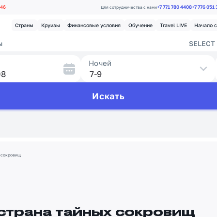
.46
+7 771 780 4408
+7 776 051
Для сотрудничества с нами
Страны
Круизы
Финансовые условия
Обучение
Travel LIVE
Начало 
ы
SELECT 
Ночей
Искать
х сокровищ
 страна тайных сокровищ