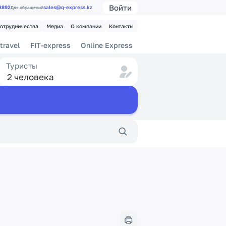
Войти
 3892
sales@q-express.kz
Для обращений
сотрудничества
Медиа
О компании
Контакты
travel
FIT-express
Online Express
Туристы