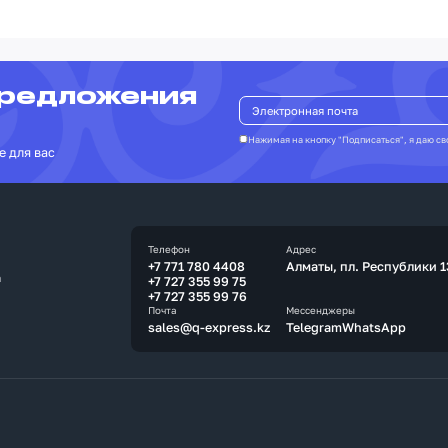
предложения
Нажимая на кнопку "Подписаться", я даю св
е для вас
Телефон
Адрес
+7 771 780 4408
Алматы, пл. Республики 1
а
+7 727 355 99 75
+7 727 355 99 76
Почта
Мессенджеры
sales@q-express.kz
Telegram
WhatsApp