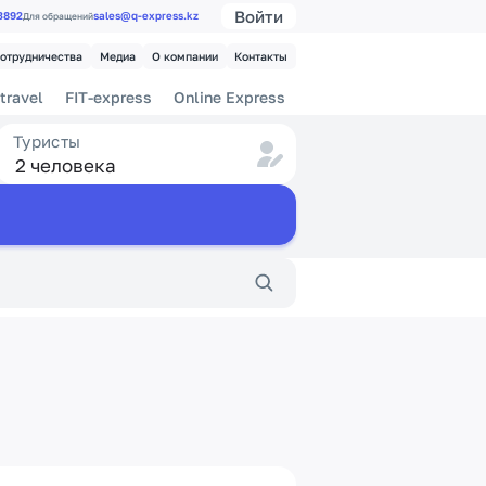
Войти
 3892
sales@q-express.kz
Для обращений
сотрудничества
Медиа
О компании
Контакты
travel
FIT-express
Online Express
Туристы