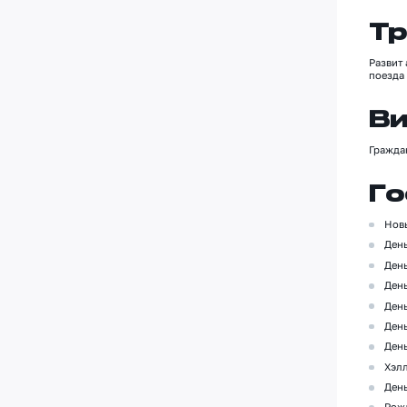
Тр
Развит 
поезда
Ви
Гражд
Го
Нов
День
Ден
Ден
Ден
Ден
Ден
Хэлл
Ден
Рож