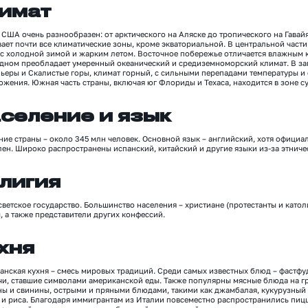
имат
США очень разнообразен: от арктического на Аляске до тропического на Гавайя
вает почти все климатические зоны, кроме экваториальной. В центральной час
 с холодной зимой и жарким летом. Восточное побережье отличается влажным 
адном
преобладает
умеренный океанический и средиземноморский климат. В за
ьеры и Скалистые горы, климат горный, с сильными перепадами температуры и 
жения. Южная часть страны, включая юг Флориды и Техаса, находится в зоне с
селение и язык
ние
страны –
около 3
4
5 млн человек. Основной язык
–
английский,
хотя официал
лен. Ш
ироко распространены испанский, китайский и другие языки из-за этниче
лигия
светское государство. Большинство населения
–
христиане (протестанты и католи
ы
, а также представители других конфессий
.
хня
анская кухня
–
смесь мировых традиций.
Среди самых известных блюд –
фастфуд
чи, ставшие символами американской еды.
Также
популярны мясные блюда на г
ны и свинины
,
острыми и пряными блюдами, такими как
джамбалая
, кукурузный
 и риса. Благодаря иммигрантам из Италии повсеместно распространились пицц