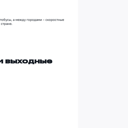
автобусы, а между городами
–
скоростные
 стране.
и выходные