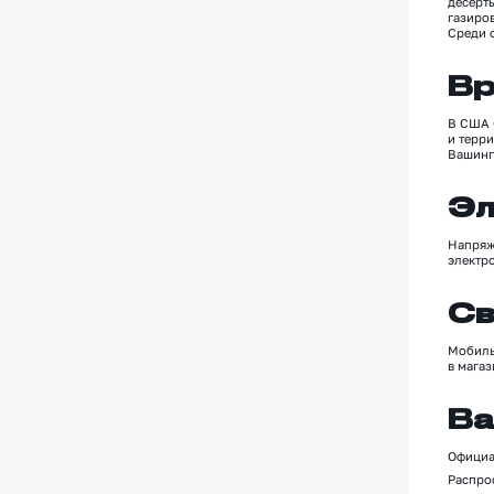
десерт
газиров
Среди 
Вр
В США 6
и терр
Вашинг
Эл
Напря
электр
Св
Мобиль
в мага
Ва
Официа
Распро