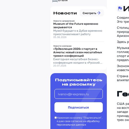
И
Новости
Смотреть
Соедин
Новости направления
Это тре
Museum of the Future временно
закрывается
Столи
Музей будущего в Дубае временно
природ
приостанавливает работу
Аризон
05.08.2026
Здесь 
Новости компании
Музыка
«ТрЭволюция 2026» стартует в
г
олливу
Алматы: новый сезон масштабных
тревел-конференций
спорт 
Ежегодная масштабная бизнес-
предел
конференция холдинга «Русский
Эконо
Экспресс»
20.07.2026
известн
С
трана
Подписывайтесь
влияте
на рассылку
Ге
США ра
на вост
западе 
принад
Нажимая на кнопку "Подписаться",
трех ок
я даю свое согласие на
обработку
персональных данных