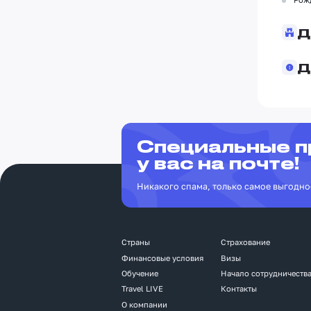
Д
Д
Специальные 
у вас на почте!
Никакого спама, только самое выгодно
Страны
Страхование
Финансовые условия
Визы
Обучение
Начало сотрудничеств
Travel LIVE
Контакты
О компании