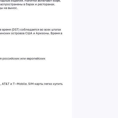
ладные изделия.
Напитки
включают кофе,
распространены в барах и ресторанах.
ы на вынос.
е время (DST) соблюдается во всех штатах
ргинских островов США и Аризоны
.
Время в
я российских или европейских
n
,
AT
&
T
и
T
—
Mobile
.
SIM-карты легко купить