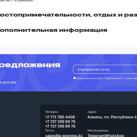
остопримечательности, отдых и ра
ополнительная информация
предложения
Нажимая на кнопку "Подписаться", я даю св
е для вас
Телефон
Адрес
+7 771 780 4408
Алматы, пл. Республики 1
а
+7 727 355 99 75
+7 727 355 99 76
Почта
Мессенджеры
sales@q-express.kz
Telegram
WhatsApp