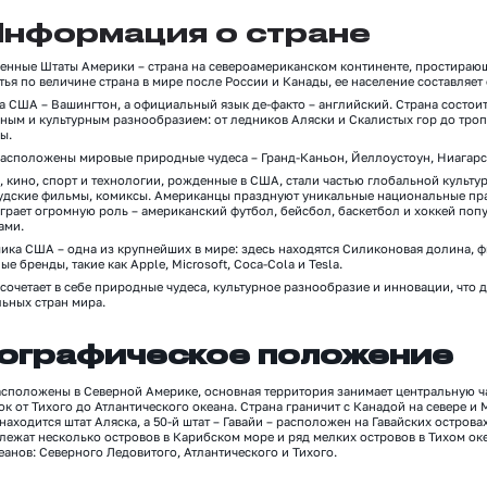
нформация о стране
е
нные Штаты Америки
–
страна на североамериканском континенте, простирающ
тья по величине страна в мире после России и Канады,
ее
население
составляет
ца США
–
Вашингтон, а официальный язык
де-факто
–
английский. Страна состоит
ным и культурным разнообразием: от ледников Аляски и
Скалистых гор
до троп
ы.
расположены мировые природные чудеса
–
Гранд-Каньон,
Йеллоустоун
, Ниагар
, кино, спорт и технологии, рожденные
в США
, стали частью глобальной культур
дские фильмы, комиксы. Американцы празднуют уникальные национальные праз
играет огромную роль
–
американский футбол, бейсбол, баскетбол и хоккей попул
ами.
мика США
– одна из
крупнейш
их
в мире
: з
десь находятся Силиконовая долина, 
ые бренды, такие как Apple, Microsoft, Coca-Cola и Tesla.
 сочетает в себе природные чудеса, культурное разнообразие и
инновации
, что 
льных стран мира.
ографическое положение
сположены в Северной Америке, основная территория занимает центральную час
ок от Тихого до Атлантического океана.
Страна граничит с Канадой на севере и 
находится штат Аляска, а 50-й штат
–
Гавайи
–
расположен на Гавайских острова
лежат несколько островов в Карибском море и ряд мелких островов в Тихом ок
еанов:
Северного Ледовитого, Атлантического и Тихого
.