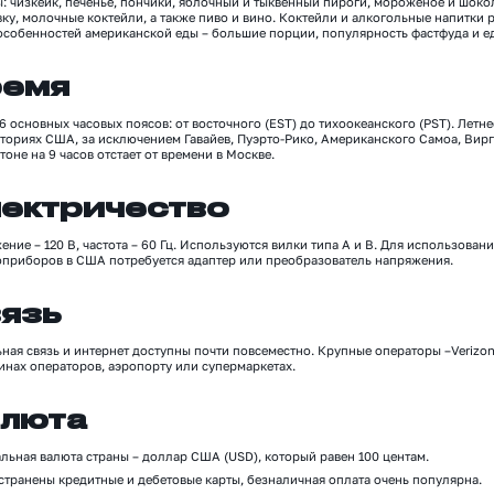
ы: чизкейк, печенье, пончики, яблочный и тыквенный пироги, мороженое и шоко
ку, молочные коктейли, а также пиво и вино. Коктейли и алкогольные напитки 
особенностей американской еды
–
большие порции, популярность фастфуда и ед
емя
 основных часовых поясов: от восточного (EST) до тихоокеанского (PST).
Летне
иториях США, за исключением Гавайев, Пуэрто-Рико, Американского Самоа, Ви
тоне
на
9
часов отстает от времени в Москве.
ектричество
жение
–
120 В, частота
–
60 Гц. Используются вилки типа A и B
.
Для использовани
оприборов в США потребуется адаптер или преобразователь напряжения.
язь
ная связь и интернет доступны почти повсеместно.
Крупные операторы –
Verizo
зинах операторов
,
аэропорту
или супермаркетах
.
люта
льная валюта страны – д
оллар США (USD)
, который
равен 100 центам
.
странены кредитные и дебетовые карты, безналичная оплата очень популярна.