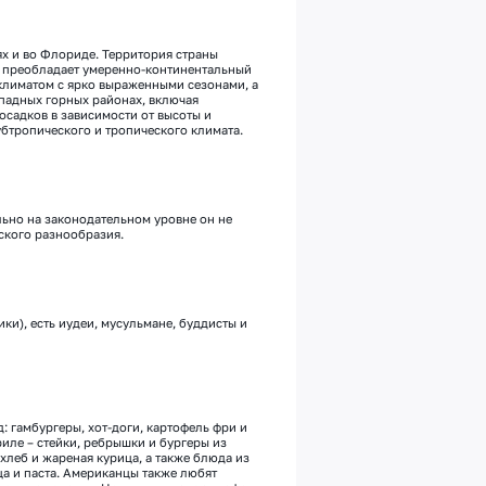
х и во Флориде. Территория ст
раны
ти преобладает умеренно-континентальный
климатом с ярко выраженными сезонами, а
падных г
орных районах, включая
осадков в зависимости от высоты и
убтропического и тропического климата.
ьно на законодательном уровне он не
ского разнообразия.
ки), есть иудеи, мусульмане, буддисты и
: гамбургеры, хот-доги, картофель фри и
риле
–
стейки, ребрышки и бургеры из
 хлеб и жареная курица, а также блюда из
а и паста.
Американцы также любят