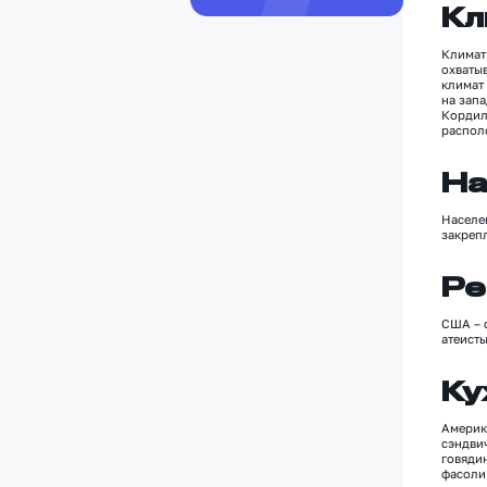
Кл
Климат 
охваты
климат
на зап
Кордил
располо
На
Населе
закреп
Ре
США
–
атеист
Ку
Америк
сэндви
говяди
фасоли