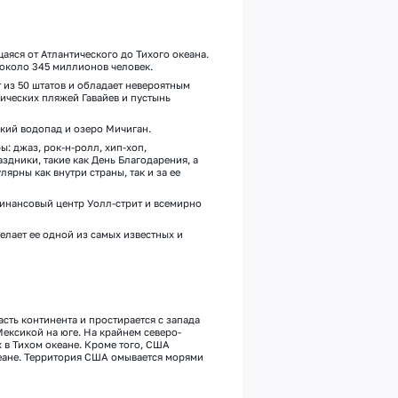
аяся от Атлантического до Тихого океана.
 около
3
45
миллионов человек.
 из 50 штатов
и
облада
ет
невероятным
ических пляжей Гавайев и пустынь
ский водопад и озеро Мичиган.
ы: джаз, рок-н-ролл, хип-хоп,
дники, такие как День Благодарения, а
ярны как внутри страны, так и за е
е
финансовый центр Уолл-стрит и всемирно
делает е
е
одной из самых известных и
ть континента и простирается с запада
Мексикой на юге.
На крайнем северо-
х
в Тихом океане
.
Кроме того, США
еане
. Т
ерритория
США
омывается морями