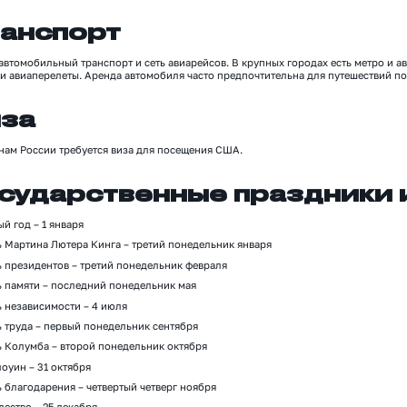
анспорт
автомобильный транспорт и сеть авиарейсов. В крупных городах есть метро и 
 и авиаперел
е
ты. Аренда автомобиля часто предпочтительна для путешествий по
за
анам
России
требуется виза для посещения США.
сударственные праздники 
ый год
–
1 января
 Мартина Лютера Кинга – третий понедельник января
ь президентов
–
третий понедельник февраля
ь памяти
–
последний понедельник мая
ь независимости
–
4 июля
ь труда
–
первый понедельник сентября
ь Колумба
– второй понедельник октября
оуин – 31 октября
ь благодарения
–
четв
е
ртый четверг ноября
дество
–
25 декабря