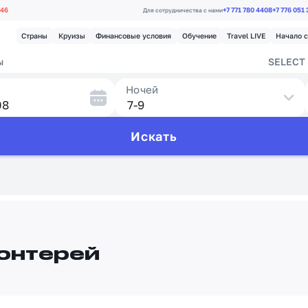
.46
+7 771 780 4408
+7 776 051
Для сотрудничества с нами
Страны
Круизы
Финансовые условия
Обучение
Travel LIVE
Начало 
ы
SELECT 
Ночей
Искать
онтерей