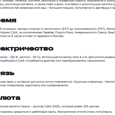
ы: чизкейк, печенье, пончики, яблочный и тыквенный пироги, мороженое и шоко
ку, молочные коктейли, а также пиво и вино. Коктейли и алкогольные напитки 
особенностей американской еды
–
большие порции, популярность фастфуда и ед
емя
 основных часовых поясов: от восточного (EST) до тихоокеанского (PST).
Летне
иториях США, за исключением Гавайев, Пуэрто-Рико, Американского Самоа, Ви
тоне
на
9
часов отстает от времени в Москве.
ектричество
жение
–
120 В, частота
–
60 Гц. Используются вилки типа A и B
.
Для использовани
оприборов в США потребуется адаптер или преобразователь напряжения.
язь
ная связь и интернет доступны почти повсеместно.
Крупные операторы –
Verizo
зинах операторов
,
аэропорту
или супермаркетах
.
люта
льная валюта страны – д
оллар США (USD)
, который
равен 100 центам
.
странены кредитные и дебетовые карты, безналичная оплата очень популярна.