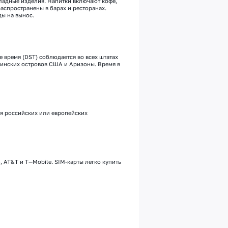
ладные изделия.
Напитки
включают кофе,
распространены в барах и ресторанах.
ы на вынос.
е время (DST) соблюдается во всех штатах
ргинских островов США и Аризоны
.
Время в
я российских или европейских
n
,
AT
&
T
и
T
—
Mobile
.
SIM-карты легко купить