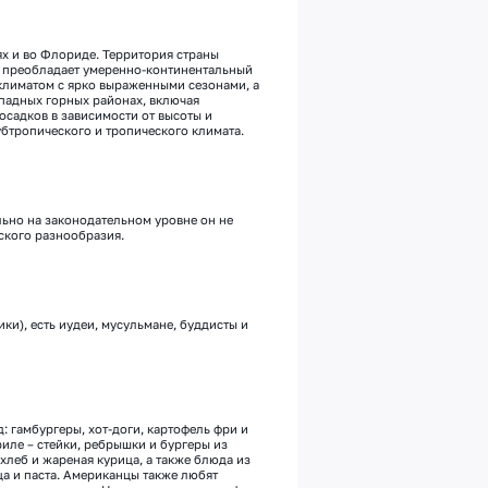
х и во Флориде. Территория ст
раны
ти преобладает умеренно-континентальный
климатом с ярко выраженными сезонами, а
падных г
орных районах, включая
осадков в зависимости от высоты и
убтропического и тропического климата.
ьно на законодательном уровне он не
ского разнообразия.
ки), есть иудеи, мусульмане, буддисты и
: гамбургеры, хот-доги, картофель фри и
риле
–
стейки, ребрышки и бургеры из
 хлеб и жареная курица, а также блюда из
а и паста.
Американцы также любят