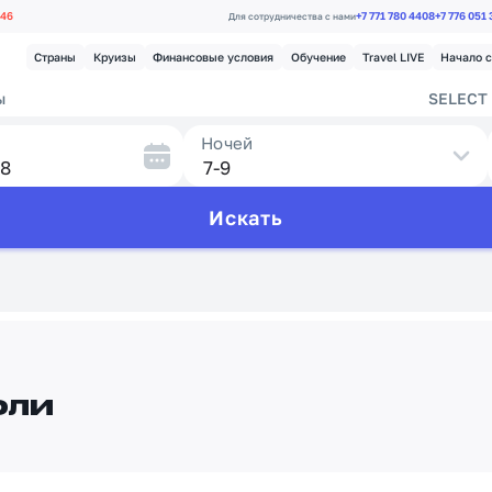
.46
+7 771 780 4408
+7 776 051
Для сотрудничества с нами
Страны
Круизы
Финансовые условия
Обучение
Travel LIVE
Начало 
ы
SELECT 
Ночей
Искать
оли