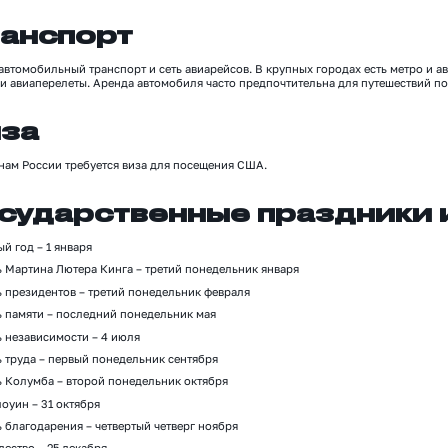
анспорт
автомобильный транспорт и сеть авиарейсов. В крупных городах есть метро и 
 и авиаперел
е
ты. Аренда автомобиля часто предпочтительна для путешествий по
за
анам
России
требуется виза для посещения США.
сударственные праздники 
ый год
–
1 января
 Мартина Лютера Кинга – третий понедельник января
ь президентов
–
третий понедельник февраля
ь памяти
–
последний понедельник мая
ь независимости
–
4 июля
ь труда
–
первый понедельник сентября
ь Колумба
– второй понедельник октября
оуин – 31 октября
ь благодарения
–
четв
е
ртый четверг ноября
дество
–
25 декабря