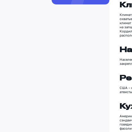
Кл
Климат 
охваты
климат
на зап
Кордил
располо
На
Населе
закреп
Ре
США
–
атеист
Ку
Америк
сэндви
говяди
фасоли