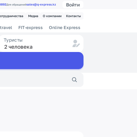
Войти
 3892
sales@q-express.kz
Для обращений
сотрудничества
Медиа
О компании
Контакты
travel
FIT-express
Online Express
Туристы