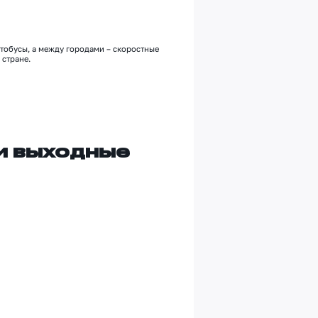
автобусы, а между городами
–
скоростные
 стране.
и выходные