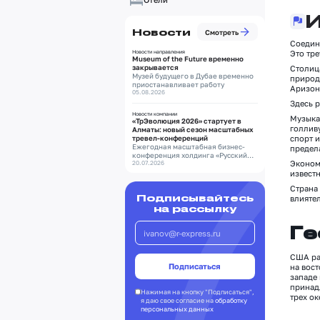
И
Новости
Смотреть
Соедин
Новости направления
Это тре
Museum of the Future временно
закрывается
Столи
Музей будущего в Дубае временно
природ
приостанавливает работу
Аризон
05.08.2026
Здесь 
Новости компании
Музыка
«ТрЭволюция 2026» стартует в
г
олливу
Алматы: новый сезон масштабных
тревел-конференций
спорт 
Ежегодная масштабная бизнес-
предел
конференция холдинга «Русский
Эконо
Экспресс»
20.07.2026
известн
С
трана
Подписывайтесь
влияте
на рассылку
Ге
США ра
на вост
западе 
принад
Нажимая на кнопку "Подписаться",
трех ок
я даю свое согласие на
обработку
персональных данных