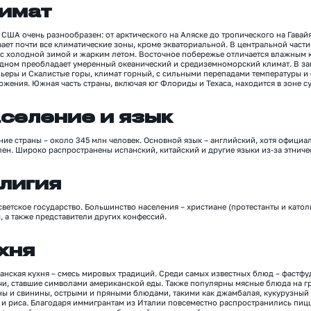
имат
США очень разнообразен: от арктического на Аляске до тропического на Гавайя
вает почти все климатические зоны, кроме экваториальной. В центральной час
 с холодной зимой и жарким летом. Восточное побережье отличается влажным 
адном
преобладает
умеренный океанический и средиземноморский климат. В за
ьеры и Скалистые горы, климат горный, с сильными перепадами температуры и 
жения. Южная часть страны, включая юг Флориды и Техаса, находится в зоне с
селение и язык
ние
страны –
около 3
4
5 млн человек. Основной язык
–
английский,
хотя официал
лен. Ш
ироко распространены испанский, китайский и другие языки из-за этниче
лигия
светское государство. Большинство населения
–
христиане (протестанты и католи
ы
, а также представители других конфессий
.
хня
анская кухня
–
смесь мировых традиций.
Среди самых известных блюд –
фастфуд
чи, ставшие символами американской еды.
Также
популярны мясные блюда на г
ны и свинины
,
острыми и пряными блюдами, такими как
джамбалая
, кукурузный
 и риса. Благодаря иммигрантам из Италии повсеместно распространились пицц