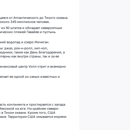
аяся от Атлантического до Тихого океана.
 около
3
45
миллионов человек.
 из 50 штатов
и
облада
ет
невероятным
ических пляжей Гавайев и пустынь
ский водопад и озеро Мичиган.
ы: джаз, рок-н-ролл, хип-хоп,
дники, такие как День Благодарения, а
ярны как внутри страны, так и за е
е
финансовый центр Уолл-стрит и всемирно
делает е
е
одной из самых известных и
ть континента и простирается с запада
Мексикой на юге.
На крайнем северо-
х
в Тихом океане
.
Кроме того, США
еане
. Т
ерритория
США
омывается морями