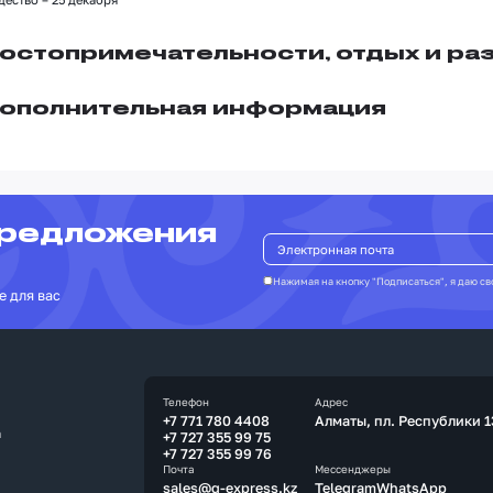
остопримечательности, отдых и ра
ополнительная информация
предложения
Нажимая на кнопку "Подписаться", я даю св
е для вас
Телефон
Адрес
+7 771 780 4408
Алматы, пл. Республики 1
а
+7 727 355 99 75
+7 727 355 99 76
Почта
Мессенджеры
sales@q-express.kz
Telegram
WhatsApp