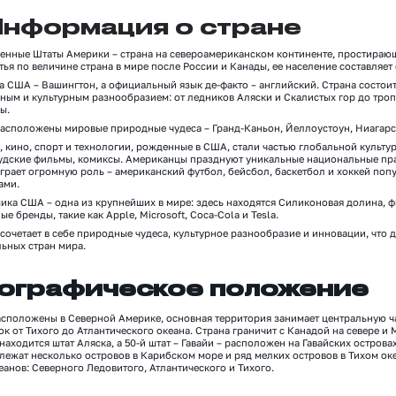
нформация о стране
е
нные Штаты Америки
–
страна на североамериканском континенте, простирающ
тья по величине страна в мире после России и Канады,
ее
население
составляет
ца США
–
Вашингтон, а официальный язык
де-факто
–
английский. Страна состоит
ным и культурным разнообразием: от ледников Аляски и
Скалистых гор
до троп
ы.
расположены мировые природные чудеса
–
Гранд-Каньон,
Йеллоустоун
, Ниагар
, кино, спорт и технологии, рожденные
в США
, стали частью глобальной культур
дские фильмы, комиксы. Американцы празднуют уникальные национальные праз
играет огромную роль
–
американский футбол, бейсбол, баскетбол и хоккей попул
ами.
мика США
– одна из
крупнейш
их
в мире
: з
десь находятся Силиконовая долина, 
ые бренды, такие как Apple, Microsoft, Coca-Cola и Tesla.
 сочетает в себе природные чудеса, культурное разнообразие и
инновации
, что 
льных стран мира.
ографическое положение
сположены в Северной Америке, основная территория занимает центральную час
ок от Тихого до Атлантического океана.
Страна граничит с Канадой на севере и 
находится штат Аляска, а 50-й штат
–
Гавайи
–
расположен на Гавайских острова
лежат несколько островов в Карибском море и ряд мелких островов в Тихом ок
еанов:
Северного Ледовитого, Атлантического и Тихого
.