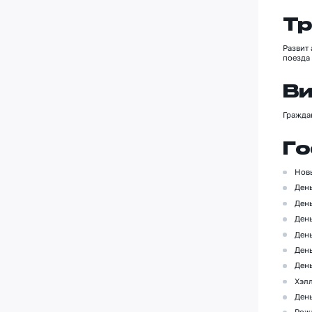
Тр
Развит 
поезда
Ви
Гражд
Го
Нов
День
Ден
Ден
Ден
Ден
Ден
Хэлл
Ден
Рож