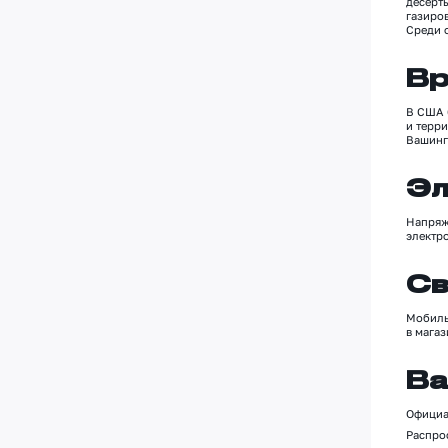
десерт
газиров
Среди 
Вр
В США 6
и терр
Вашинг
Эл
Напря
электр
Св
Мобиль
в мага
Ва
Официа
Распро