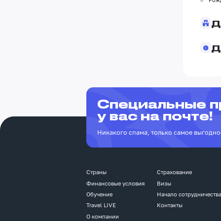
Д
Д
Специальные 
у вас на почте!
Никакого спама, только самое выгодно
Страны
Страхование
Финансовые условия
Визы
Обучение
Начало сотрудничеств
Travel LIVE
Контакты
О компании