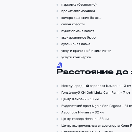
парковка (бесплатно)
прокат автомобилей
камера хранения багажа
салон красоты
пункт обмена валют
экскурсионное бюро
сувенирная лавка
услуги прачечной и химчистки
услуги консьержа
Расстояние до
Международный аэропорт Камрани – 3 км
Гольф-клуб KN Golf Links Cam Ranh – 7 км
Центр Камрани – 18 км
Буддистский храм Nghia Son Pagoda – 31 к
Аэропорт Нячанга – 32 км
Центр города Нячанг – 33 км
Центр экстремальных видов спорта Kong Fo
Заповедная гора Хон Ба – 40 км