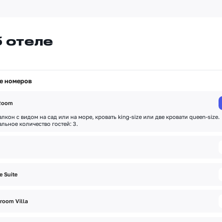
 отеле
е номеров
 Room
алкон с видом на сад или на море, кровать king-size или две кровати queen-size.
льное количество гостей: 3.
балкон с видом на море, кровать king-size и диван-кровать, гостиная. Максималь
во гостей: 4.
e Suite
 балкон с видом на море, кровать king-size и диван, гостиная. Максимальное
во гостей: 4.
room Villa
 терраса с бассейном и видом на сад, кровать king-size, гостиная. Максимальное
во гостей: 3.