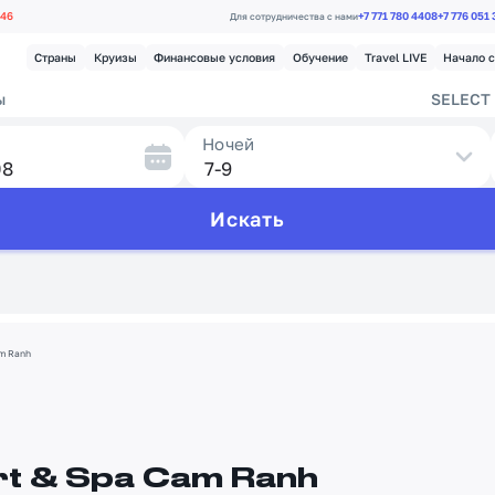
.46
+7 771 780 4408
+7 776 051
Для сотрудничества с нами
Страны
Круизы
Финансовые условия
Обучение
Travel LIVE
Начало 
ы
SELECT 
Ночей
Искать
am Ranh
rt & Spa Cam Ranh