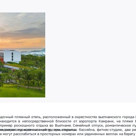
ездочный пляжный отель, расположенный в окрестностях вьетнамского города 
аходится в непосредственной близости от аэропорта Камрани, на пляже 
 пример роскошного отдыха во Вьетнаме. Семейный отпуск, романтическое п
ми запросами ждет высокий уровень сервиса.
едлагает туристам спа-центр, три открытых бассейна, фитнес-студию, два р
 могут расслабиться в просторных номерах или уединенных виллах на берегу