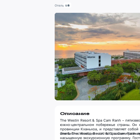
Отель
5
Описание
The Westin Resort & Spa Cam Ranh – пятизв
южно-центральном побережье страны. Он н
провинции Кханьхоа, и представляет собой
или бизнес-поездка – гостей с самыми разны
Отель The Westin Resort & Spa Cam Ranh пр
насыщенную экскурсионную программу. Гости