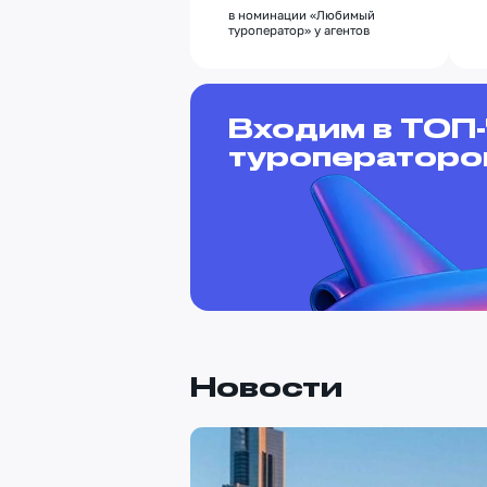
в номинации «Любимый
туроператор» у агентов
Входим в ТОП
туроператоро
Новости