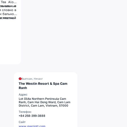
Tea Aloe.
гинальные
альмами и
я словно в
ом бальном
 и местной
бесплатный
Вьетнам, Нячанг
The Westin Resort & Spa Cam
Ranh
Адрес
Lot D14a Northern Peninsula Cam
Ranh, Cam Hai Dong Ward, Cam Lam
District, Cam Lam, Vietnam, 57000
Телефон
+84 258-399-3888
Сайт
www.marriott.com