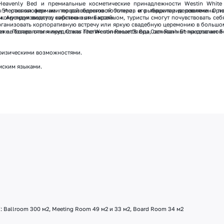
eavenly Bed и премиальные косметические принадлежности Westin White 
ы местными фермами по разведению лобстеров и рыбацкими деревнями. Ори
 5* расположен на первой береговой линии, его территория озеленена п
ому производству кирпича в этих краях.
. Арендуя виллу с собственным бассейном, туристы смогут почувствовать себ
рганизовать корпоративную встречу или яркую свадебную церемонию в больш
ляже. Повара отеля предложат гостям полезные блюда, основанные на сезонной
т не более пяти минут. Отель The Westin Resort & Spa Cam Ranh 5* предлагает 
 физическими возможностями.
мским языками.
 Ballroom 300 м2, Meeting Room 49 м2 и 33 м2, Board Room 34 м2