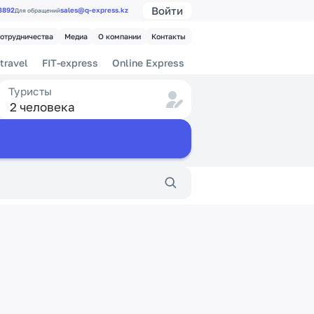
Войти
 3892
sales@q-express.kz
Для обращений
сотрудничества
Медиа
О компании
Контакты
travel
FIT-express
Online Express
Туристы