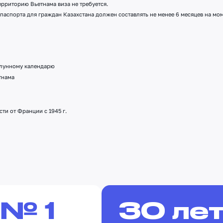
ерриторию Вьетнама виза не требуется.
латно)
 паспорта для граждан Казахстана должен составлять не менее 6 месяцев на мо
ар
ежности для чая и кофе
льник
н
 лунному календарю
пробуждения по запросу
тнама
rvice
ьные принадлежности
ные услуги
ти от Франции с 1945 г.
№ 1
30 ле