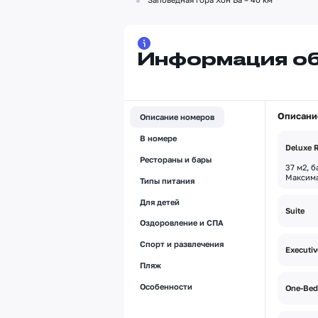
Информация об
Описани
Описание номеров
В номере
Deluxe
Рестораны и бары
37 м2, б
Максима
Типы питания
Для детей
Suite
Оздоровление и СПА
90 м2, 
количест
Спорт и развлечения
Executiv
Пляж
127 м2,
количест
Особенности
One-Bed
105 м2,
количест