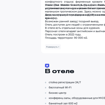
комфортного отдыха: фирменные кровати H
Некоторые элементы интерьера вдохновлен
Отель The Westin Resort & Spa Cam Ranh
кирпичные ширмы – дань уважения историческ
устремляется к пляжу с мягким белым песком
маленьком тропическом раю. Здесь можно о
зале, на открытой площадке в саду или на п
Дорога из/ в аэропорт Камрани (CXR) занимае
кухне.
трансфер.
Возможен ранний заезд/ поздний выезд.
Отель доступен для людей с ограниченными
В отеле есть отдельные зоны для курения.
Персонал отеля владеет английским и вьетна
Отель построен в 2022 году.
Площадь территории: 90 000 м2.
Развернуть
В отеле
стойка регистрации 24/7
бесплатный Wi-Fi
бизнес-центр
конференц-залы, оборудованные для MICE:
банкетный зал 600 м2