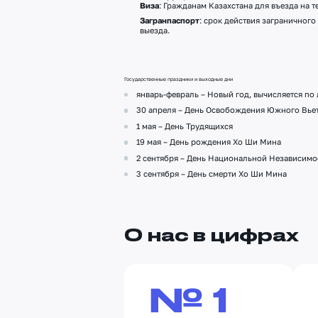
Виза
: Гражданам Казахстана для въезда на т
сейф (п
Загранпаспорт
: срок действия заграничного
выезда.
мини-б
принадл
холоди
телефо
Государственные праздники и выходные дни
январь-февраль – Новый год, вычисляется по
услуга 
30 апреля – День Освобождения Южного Вье
room-se
1 мая – День Трудящихся
гладил
19 мая – День рождения Хо Ши Мина
гладиль
2 сентября – День Национальной Независимос
3 сентября – День смерти Хо Ши Мина
О нас в цифрах
№ 1