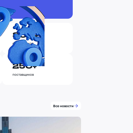
800+
сотрудников
250+
поставщиков
Все новости