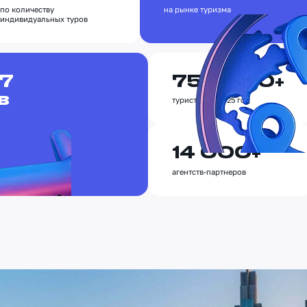
по количеству
на рынке туризма
индивидуальных туров
-7
750 000+
в
туристов за 2025 год
14 000+
агентств-партнеров