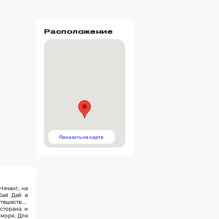
Расположение
Показать на карте
Нячанг, на
Бай Дай в
утешествие
есторана и
 моря. Для